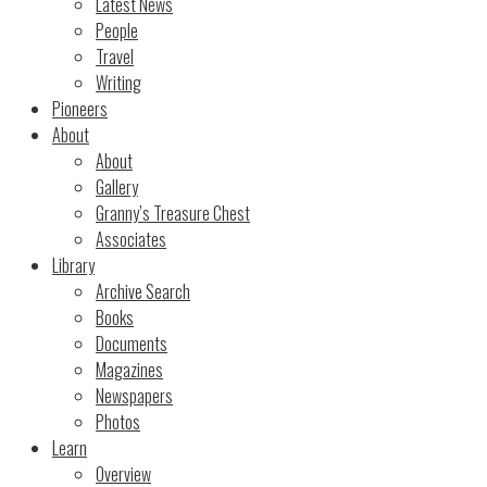
Latest News
People
Travel
Writing
Pioneers
About
About
Gallery
Granny’s Treasure Chest
Associates
Library
Archive Search
Books
Documents
Magazines
Newspapers
Photos
Learn
Overview