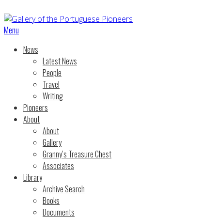
Menu
News
Latest News
People
Travel
Writing
Pioneers
About
About
Gallery
Granny’s Treasure Chest
Associates
Library
Archive Search
Books
Documents