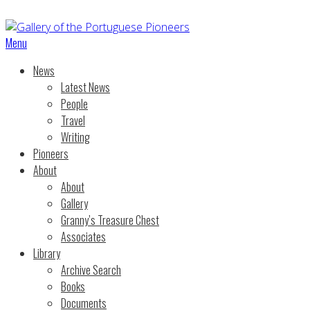
Menu
News
Latest News
People
Travel
Writing
Pioneers
About
About
Gallery
Granny’s Treasure Chest
Associates
Library
Archive Search
Books
Documents