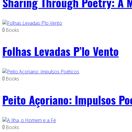
Sharing Through Poetry: A M
0
Books
Folhas Levadas P’lo Vento
0
Books
Peito Açoriano: Impulsos Po
0
Books