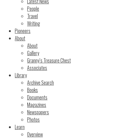
Latest News
People
Travel
Writing
Pioneers
About
About
Gallery
Granny’s Treasure Chest
Associates
Library
Archive Search
Books
Documents
Magazines
Newspapers
Photos
Learn
Overview