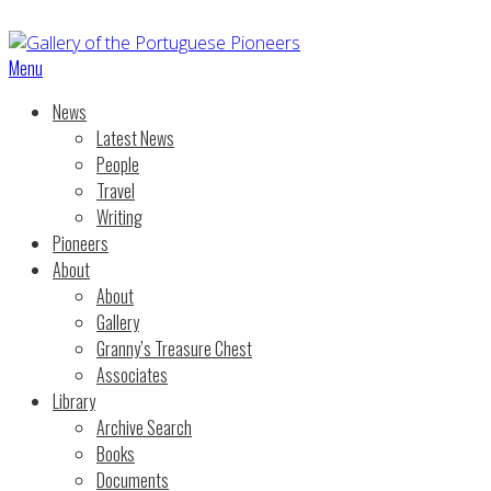
Menu
News
Latest News
People
Travel
Writing
Pioneers
About
About
Gallery
Granny’s Treasure Chest
Associates
Library
Archive Search
Books
Documents