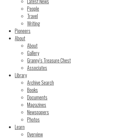
Latest News
People
Travel
Writing
Pioneers
About
About
Gallery
Granny’s Treasure Chest
Associates
Library
Archive Search
Books
Documents
Magazines
Newspapers
Photos
Learn
Overview